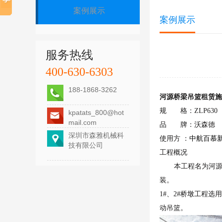
案例展示
案例展示
服务热线
400-630-6303
188-1868-3262
河源桥梁吊篮
租赁施
规 格：ZLP6
kpatats_800@hot
mail.com
品 牌：沃森德 
深圳市森雅机械科
使用方 ：
中航百慕
技有限公司
工程概况
本工程名为河源
装。
1#、2#桥墩工程选
动吊篮。